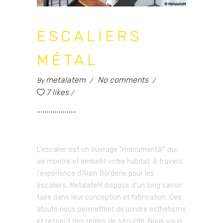
ESCALIERS
MÉTAL
metalatem
No comments
By
7 likes
L'escalier est un ouvrage "monumental" qui
se montre et embellit votre habitat. A travers
l'expérience d'Alain Borderie pour les
escaliers, MetalateM dispose d'un long savoir
faire dans leur conception et fabrication. Ces
atouts nous permettent de joindre esthétisme
et respect des règles de sécurité. Nous vous