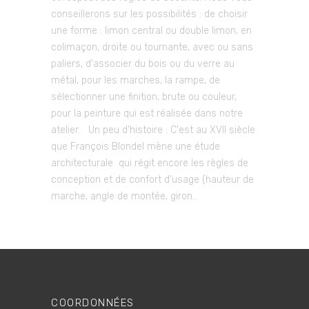
conseillerons sur les possibilités : de choisir
une forme : limon central ou double limon, en
colimaçon, droite ou tournante, avec ou sans
paliers, d'associer du bois ou du verre au
métal, pour les marches, la rampe, de
sélectionner une finition, brute ou couleur,
pour la peinture qui est réalisée dans notre
atelier. Un peu d'histoire : C'est au XVII siècle
que François Blondel mène une étude
architecturale qui régit encore les règles de
conception et de confort d'usage (hauteur de
marche, angle de montée, giron...
COORDONNÉES